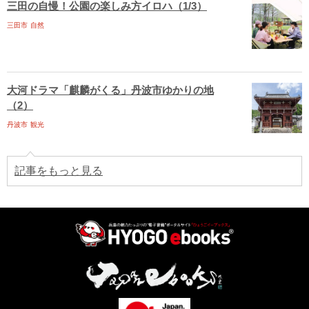
三田の自慢！公園の楽しみ方イロハ（1/3）
三田市
自然
大河ドラマ「麒麟がくる」丹波市ゆかりの地
（2）
丹波市
観光
記事をもっと見る