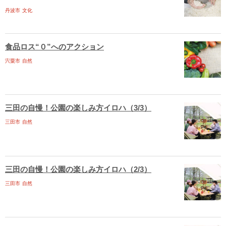
丹波市
文化
食品ロス“０”へのアクション
宍粟市
自然
三田の自慢！公園の楽しみ方イロハ（3/3）
三田市
自然
三田の自慢！公園の楽しみ方イロハ（2/3）
三田市
自然