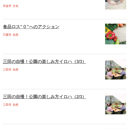
丹波市
文化
食品ロス“０”へのアクション
宍粟市
自然
三田の自慢！公園の楽しみ方イロハ（3/3）
三田市
自然
三田の自慢！公園の楽しみ方イロハ（2/3）
三田市
自然