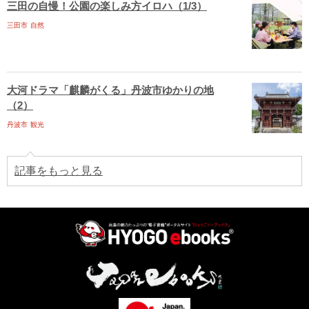
三田の自慢！公園の楽しみ方イロハ（1/3）
三田市
自然
大河ドラマ「麒麟がくる」丹波市ゆかりの地
（2）
丹波市
観光
記事をもっと見る