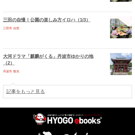
三田の自慢！公園の楽しみ方イロハ（1/3）
三田市
自然
大河ドラマ「麒麟がくる」丹波市ゆかりの地
（2）
丹波市
観光
記事をもっと見る