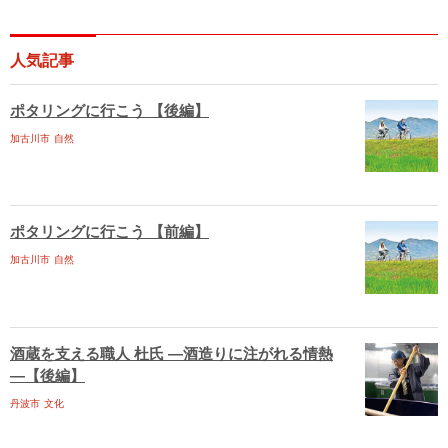
人気記事
ポタリングに行こう 【後編】
加古川市
自然
ポタリングに行こう 【前編】
加古川市
自然
酒蔵を支える職人 杜氏 ―酒造りに注がれる情熱
―【後編】
丹波市
文化