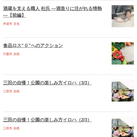
酒蔵を支える職人 杜氏 ―酒造りに注がれる情熱
―【前編】
丹波市
文化
食品ロス“０”へのアクション
宍粟市
自然
三田の自慢！公園の楽しみ方イロハ（3/3）
三田市
自然
三田の自慢！公園の楽しみ方イロハ（2/3）
三田市
自然