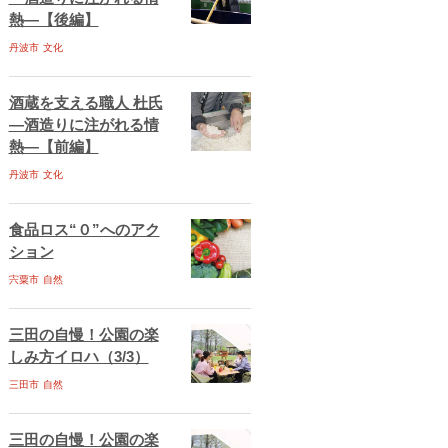
熱―【後編】
丹波市
文化
酒蔵を支える職人 杜氏
―酒造りに注がれる情
熱―【前編】
丹波市
文化
食品ロス“０”へのアク
ション
宍粟市
自然
三田の自慢！公園の楽
しみ方イロハ（3/3）
三田市
自然
三田の自慢！公園の楽