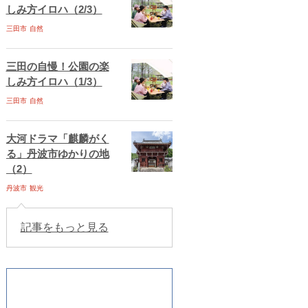
しみ方イロハ（2/3）
三田市
自然
三田の自慢！公園の楽
しみ方イロハ（1/3）
三田市
自然
大河ドラマ「麒麟がく
る」丹波市ゆかりの地
（2）
丹波市
観光
記事をもっと見る