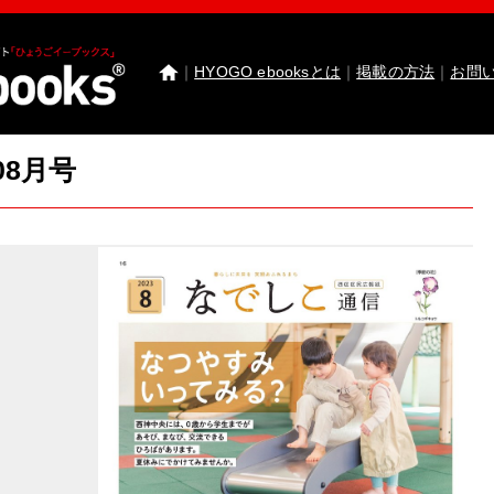
｜
HYOGO ebooksとは
｜
掲載の方法
｜
お問
08月号
わたしたちのまち北播磨がもっと好きになる 
園田学園女子大学 園田学園女子大学短期大学部
武庫川女子大学 卒業研究発表
医療従事者応援サ
神戸市西区ebooks
神戸市兵庫区ebooks
神戸市垂
市川町ebooks
上郡町ebooks
赤穂市ebooks
多可町
高砂市ebooks
太子町ebooks
香美町ebooks
加東市
たつの市ebooks
姫路市ebooks
朝来市ebooks
加
猪名川町ebooks
新温泉町ebooks
神河町ebooks
丹波篠山市ebooks
Facebook
twitter
Instagram
イ
HYOGO ebooksとは
運営会社
ご利用ガイド
よく
掲載の方法
掲載規約
個人情報保護方針
セキュリ