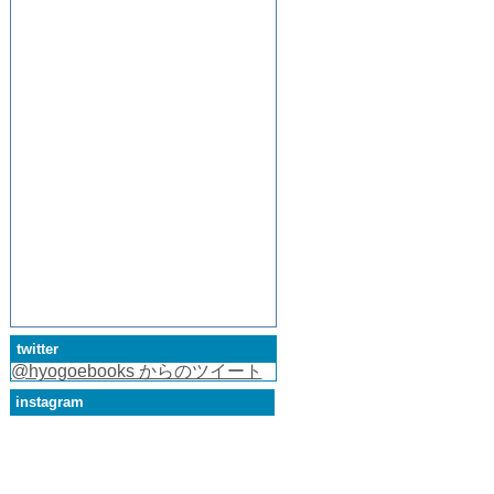
twitter
@hyogoebooks からのツイート
instagram