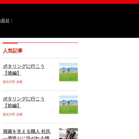
い合せ
｜
なるほどっ！山田錦
ひょうご広報誌ナビ
人気記事
 国際交流センター
イト
兵庫県庁ebooks
神戸市ebooks
ポタリングに行こう
水区ebooks
丹波市ebooks
福崎町ebooks
【後編】
ebooks
佐用町ebooks
西脇市ebooks
ebooks
加古川市
自然
川西市ebooks
宍粟市ebooks
古川市ebooks
宝塚市ebooks
三田市ebooks
相生市ebooks
稲美町ebooks
ポタリングに行こう
ベント情報
イベント情報掲載のお申し込み
【前編】
ある質問
サイトマップ
お問い合せ
加古川市
自然
ティポリシー
動作環境
酒蔵を支える職人 杜氏
―酒造りに注がれる情