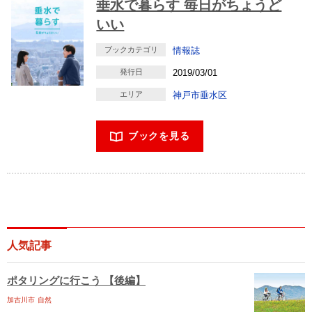
垂水で暮らす 毎日がちょうど
いい
ブックカテゴリ
情報誌
発行日
2019/03/01
エリア
神戸市垂水区
ブックを見る
人気記事
ポタリングに行こう 【後編】
加古川市
自然