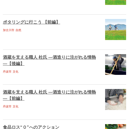
ポタリングに行こう 【前編】
加古川市
自然
酒蔵を支える職人 杜氏 ―酒造りに注がれる情熱
―【後編】
丹波市
文化
酒蔵を支える職人 杜氏 ―酒造りに注がれる情熱
―【前編】
丹波市
文化
食品ロス“０”へのアクション