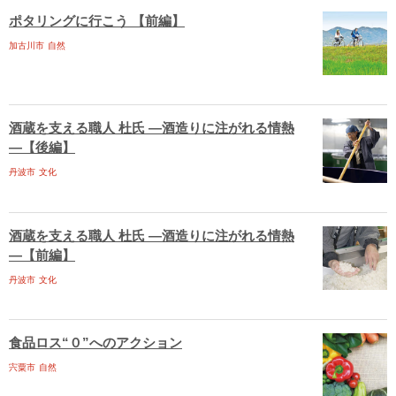
ポタリングに行こう 【前編】
加古川市
自然
酒蔵を支える職人 杜氏 ―酒造りに注がれる情熱
―【後編】
丹波市
文化
酒蔵を支える職人 杜氏 ―酒造りに注がれる情熱
―【前編】
丹波市
文化
食品ロス“０”へのアクション
宍粟市
自然