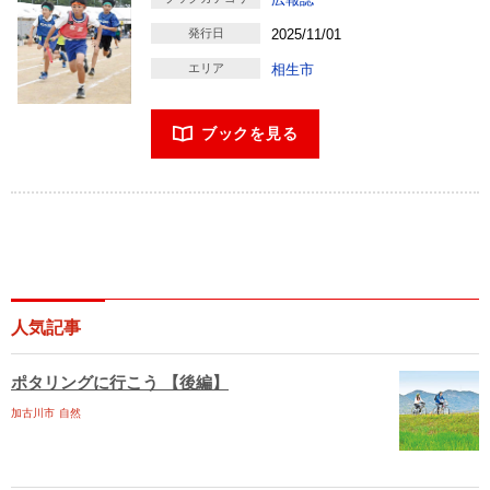
発行日
2025/11/01
エリア
相生市
ブックを見る
人気記事
ポタリングに行こう 【後編】
加古川市
自然