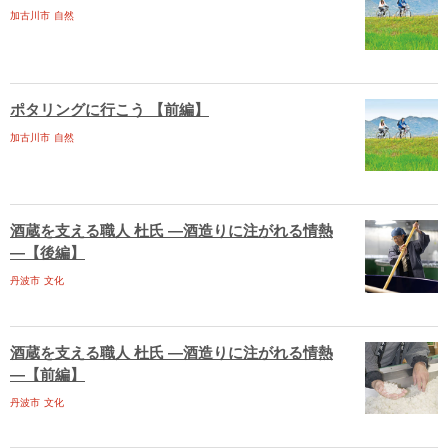
加古川市
自然
ポタリングに行こう 【前編】
加古川市
自然
酒蔵を支える職人 杜氏 ―酒造りに注がれる情熱
―【後編】
丹波市
文化
酒蔵を支える職人 杜氏 ―酒造りに注がれる情熱
―【前編】
丹波市
文化