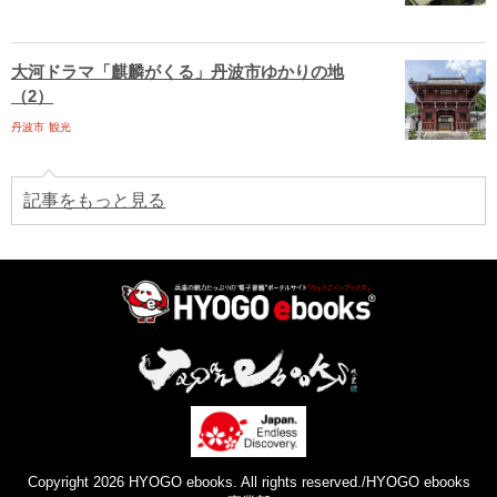
大河ドラマ「麒麟がくる」丹波市ゆかりの地
（2）
丹波市
観光
記事をもっと見る
Copyright 2026 HYOGO ebooks. All rights reserved./HYOGO ebooks