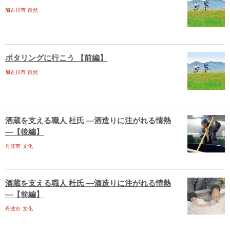
加古川市
自然
ポタリングに行こう 【前編】
加古川市
自然
酒蔵を支える職人 杜氏 ―酒造りに注がれる情熱
―【後編】
丹波市
文化
酒蔵を支える職人 杜氏 ―酒造りに注がれる情熱
―【前編】
丹波市
文化