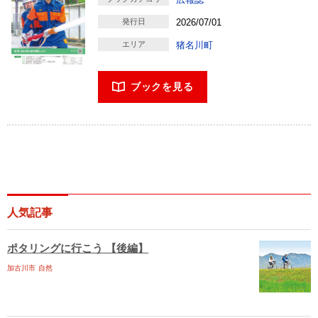
発行日
2026/07/01
エリア
猪名川町
ブックを見る
人気記事
ポタリングに行こう 【後編】
加古川市
自然