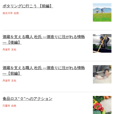
ポタリングに行こう 【前編】
加古川市
自然
酒蔵を支える職人 杜氏 ―酒造りに注がれる情熱
―【後編】
丹波市
文化
酒蔵を支える職人 杜氏 ―酒造りに注がれる情熱
―【前編】
丹波市
文化
食品ロス“０”へのアクション
宍粟市
自然