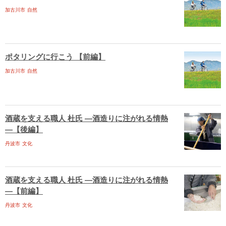
加古川市
自然
ポタリングに行こう 【前編】
加古川市
自然
酒蔵を支える職人 杜氏 ―酒造りに注がれる情熱
―【後編】
丹波市
文化
酒蔵を支える職人 杜氏 ―酒造りに注がれる情熱
―【前編】
丹波市
文化