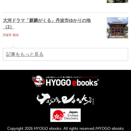
大河ドラマ「麒麟がくる」丹波市ゆかりの地
（2）
丹波市
観光
記事をもっと見る
Copyright 2026 HYOGO ebooks. All rights reserved./HYOGO ebooks