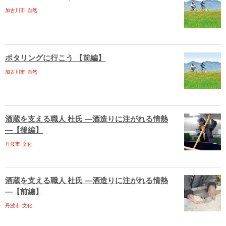
加古川市
自然
ポタリングに行こう 【前編】
加古川市
自然
酒蔵を支える職人 杜氏 ―酒造りに注がれる情熱
―【後編】
丹波市
文化
酒蔵を支える職人 杜氏 ―酒造りに注がれる情熱
―【前編】
丹波市
文化