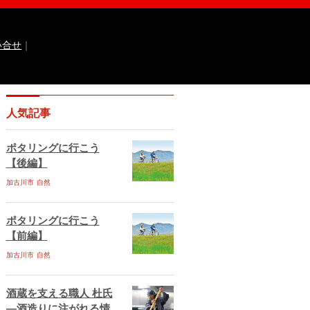
い合せ
｜
なるほどっ！山田錦
ひょうご広報誌ナビ
人気記事
 国際交流センター
イト
兵庫県庁ebooks
神戸市ebooks
ポタリングに行こう
水区ebooks
丹波市ebooks
福崎町ebooks
【後編】
ebooks
佐用町ebooks
西脇市ebooks
ebooks
加古川市
自然
川西市ebooks
宍粟市ebooks
古川市ebooks
宝塚市ebooks
三田市ebooks
相生市ebooks
稲美町ebooks
ポタリングに行こう
ベント情報
イベント情報掲載のお申し込み
【前編】
ある質問
サイトマップ
お問い合せ
加古川市
自然
ティポリシー
動作環境
酒蔵を支える職人 杜氏
―酒造りに注がれる情