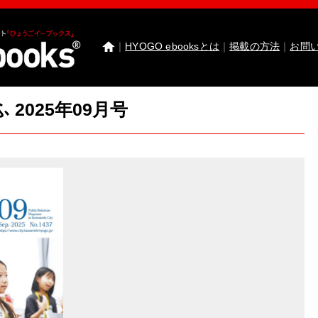
｜
HYOGO ebooksとは
｜
掲載の方法
｜
お問
2025年09月号
わたしたちのまち北播磨がもっと好きになる 
園田学園女子大学 園田学園女子大学短期大学部
武庫川女子大学 卒業研究発表
医療従事者応援サ
神戸市西区ebooks
神戸市兵庫区ebooks
神戸市垂
市川町ebooks
上郡町ebooks
赤穂市ebooks
多可町
高砂市ebooks
太子町ebooks
香美町ebooks
加東市
たつの市ebooks
姫路市ebooks
朝来市ebooks
加
猪名川町ebooks
新温泉町ebooks
神河町ebooks
丹波篠山市ebooks
Facebook
twitter
Instagram
イ
HYOGO ebooksとは
運営会社
ご利用ガイド
よく
掲載の方法
掲載規約
個人情報保護方針
セキュリ