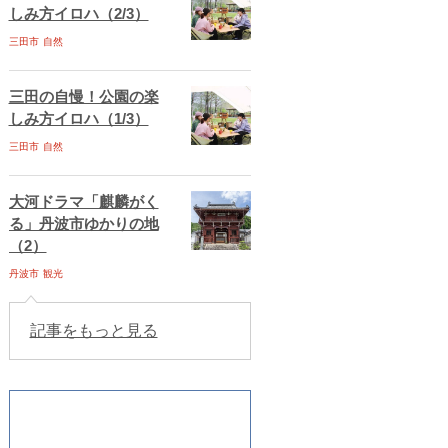
しみ方イロハ（2/3）
三田市
自然
三田の自慢！公園の楽
しみ方イロハ（1/3）
三田市
自然
大河ドラマ「麒麟がく
る」丹波市ゆかりの地
（2）
丹波市
観光
記事をもっと見る