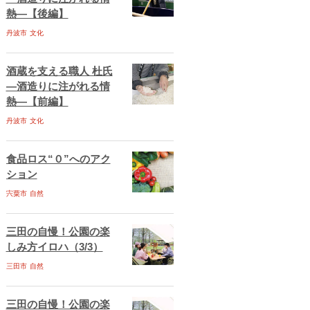
熱―【後編】
丹波市
文化
酒蔵を支える職人 杜氏
―酒造りに注がれる情
熱―【前編】
丹波市
文化
食品ロス“０”へのアク
ション
宍粟市
自然
三田の自慢！公園の楽
しみ方イロハ（3/3）
三田市
自然
三田の自慢！公園の楽