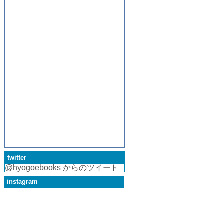
twitter
@hyogoebooks からのツイート
instagram