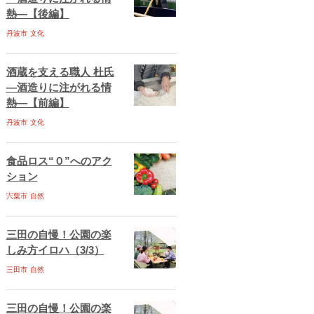
熱―【後編】
丹波市
文化
酒蔵を支える職人 杜氏
―酒造りに注がれる情
熱―【前編】
丹波市
文化
食品ロス“０”へのアク
ション
宍粟市
自然
三田の自慢！公園の楽
しみ方イロハ（3/3）
三田市
自然
三田の自慢！公園の楽