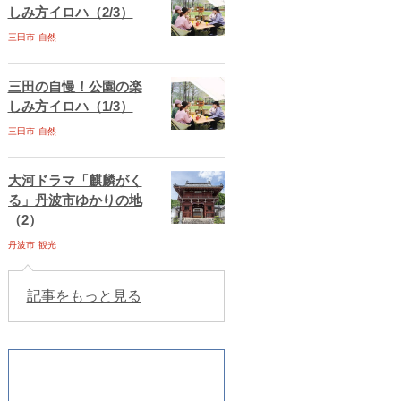
しみ方イロハ（2/3）
三田市
自然
三田の自慢！公園の楽
しみ方イロハ（1/3）
三田市
自然
大河ドラマ「麒麟がく
る」丹波市ゆかりの地
（2）
丹波市
観光
記事をもっと見る