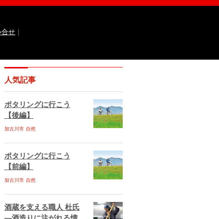
い合せ
｜
なるほどっ！山田錦
ひょうご広報誌ナビ
人気記事
 国際交流センター
イト
兵庫県庁ebooks
神戸市ebooks
ポタリングに行こう
水区ebooks
丹波市ebooks
福崎町ebooks
【後編】
ebooks
佐用町ebooks
西脇市ebooks
ebooks
加古川市
自然
川西市ebooks
宍粟市ebooks
古川市ebooks
宝塚市ebooks
三田市ebooks
相生市ebooks
稲美町ebooks
ポタリングに行こう
ベント情報
イベント情報掲載のお申し込み
【前編】
ある質問
サイトマップ
お問い合せ
加古川市
自然
ティポリシー
動作環境
酒蔵を支える職人 杜氏
―酒造りに注がれる情