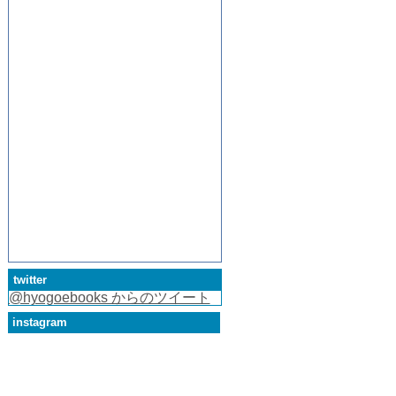
twitter
@hyogoebooks からのツイート
instagram