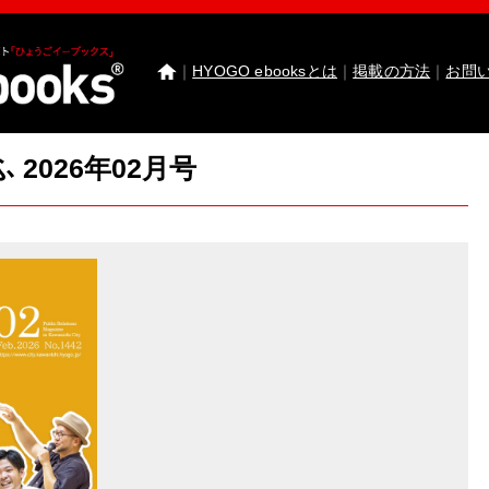
｜
HYOGO ebooksとは
｜
掲載の方法
｜
お問
2026年02月号
わたしたちのまち北播磨がもっと好きになる 
園田学園女子大学 園田学園女子大学短期大学部
武庫川女子大学 卒業研究発表
医療従事者応援サ
神戸市西区ebooks
神戸市兵庫区ebooks
神戸市垂
市川町ebooks
上郡町ebooks
赤穂市ebooks
多可町
高砂市ebooks
太子町ebooks
香美町ebooks
加東市
たつの市ebooks
姫路市ebooks
朝来市ebooks
加
猪名川町ebooks
新温泉町ebooks
神河町ebooks
丹波篠山市ebooks
Facebook
twitter
Instagram
イ
HYOGO ebooksとは
運営会社
ご利用ガイド
よく
掲載の方法
掲載規約
個人情報保護方針
セキュリ