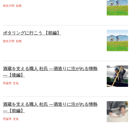
加古川市
自然
ポタリングに行こう 【前編】
加古川市
自然
酒蔵を支える職人 杜氏 ―酒造りに注がれる情熱
―【後編】
丹波市
文化
酒蔵を支える職人 杜氏 ―酒造りに注がれる情熱
―【前編】
丹波市
文化