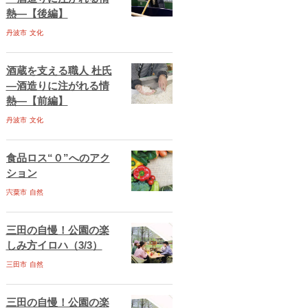
熱―【後編】
丹波市
文化
酒蔵を支える職人 杜氏
―酒造りに注がれる情
熱―【前編】
丹波市
文化
食品ロス“０”へのアク
ション
宍粟市
自然
三田の自慢！公園の楽
しみ方イロハ（3/3）
三田市
自然
三田の自慢！公園の楽