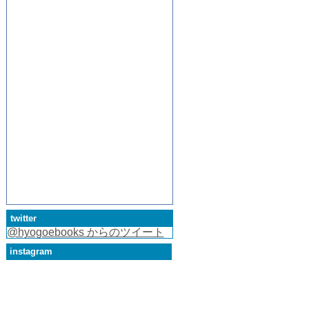
twitter
@hyogoebooks からのツイート
instagram