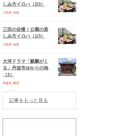
しみ方イロハ（2/3）
三田市
自然
三田の自慢！公園の楽
しみ方イロハ（1/3）
三田市
自然
大河ドラマ「麒麟がく
る」丹波市ゆかりの地
（2）
丹波市
観光
記事をもっと見る