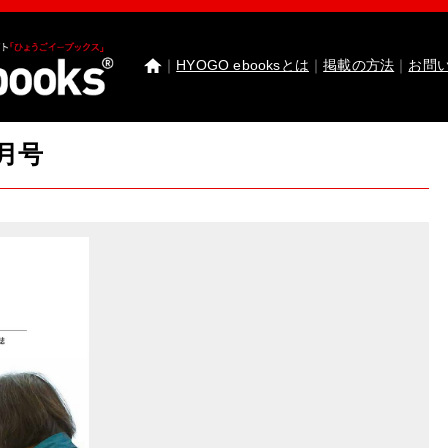
｜
HYOGO ebooksとは
｜
掲載の方法
｜
お問
2月号
わたしたちのまち北播磨がもっと好きになる 
園田学園女子大学 園田学園女子大学短期大学部
武庫川女子大学 卒業研究発表
医療従事者応援サ
神戸市西区ebooks
神戸市兵庫区ebooks
神戸市垂
市川町ebooks
上郡町ebooks
赤穂市ebooks
多可町
高砂市ebooks
太子町ebooks
香美町ebooks
加東市
たつの市ebooks
姫路市ebooks
朝来市ebooks
加
猪名川町ebooks
新温泉町ebooks
神河町ebooks
丹波篠山市ebooks
Facebook
twitter
Instagram
イ
HYOGO ebooksとは
運営会社
ご利用ガイド
よく
掲載の方法
掲載規約
個人情報保護方針
セキュリ