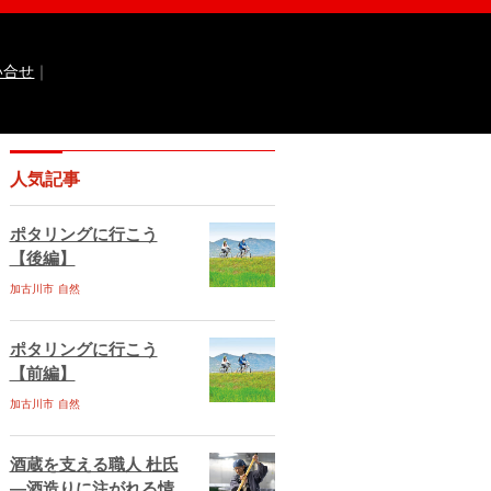
い合せ
｜
なるほどっ！山田錦
ひょうご広報誌ナビ
人気記事
 国際交流センター
イト
兵庫県庁ebooks
神戸市ebooks
ポタリングに行こう
水区ebooks
丹波市ebooks
福崎町ebooks
【後編】
ebooks
佐用町ebooks
西脇市ebooks
ebooks
加古川市
自然
川西市ebooks
宍粟市ebooks
古川市ebooks
宝塚市ebooks
三田市ebooks
相生市ebooks
稲美町ebooks
ポタリングに行こう
ベント情報
イベント情報掲載のお申し込み
【前編】
ある質問
サイトマップ
お問い合せ
加古川市
自然
ティポリシー
動作環境
酒蔵を支える職人 杜氏
―酒造りに注がれる情