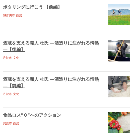
ポタリングに行こう 【前編】
加古川市
自然
酒蔵を支える職人 杜氏 ―酒造りに注がれる情熱
―【後編】
丹波市
文化
酒蔵を支える職人 杜氏 ―酒造りに注がれる情熱
―【前編】
丹波市
文化
食品ロス“０”へのアクション
宍粟市
自然