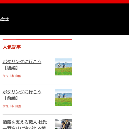
い合せ
｜
なるほどっ！山田錦
ひょうご広報誌ナビ
人気記事
 国際交流センター
イト
兵庫県庁ebooks
神戸市ebooks
ポタリングに行こう
水区ebooks
丹波市ebooks
福崎町ebooks
【後編】
ebooks
佐用町ebooks
西脇市ebooks
ebooks
加古川市
自然
川西市ebooks
宍粟市ebooks
古川市ebooks
宝塚市ebooks
三田市ebooks
相生市ebooks
稲美町ebooks
ポタリングに行こう
ベント情報
イベント情報掲載のお申し込み
【前編】
ある質問
サイトマップ
お問い合せ
加古川市
自然
ティポリシー
動作環境
酒蔵を支える職人 杜氏
―酒造りに注がれる情