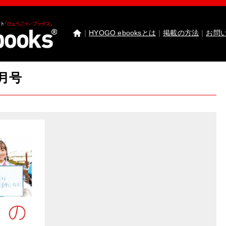
｜
HYOGO ebooksとは
｜
掲載の方法
｜
お問
2月号
わたしたちのまち北播磨がもっと好きになる 
園田学園女子大学 園田学園女子大学短期大学部
武庫川女子大学 卒業研究発表
医療従事者応援サ
神戸市西区ebooks
神戸市兵庫区ebooks
神戸市垂
市川町ebooks
上郡町ebooks
赤穂市ebooks
多可町
高砂市ebooks
太子町ebooks
香美町ebooks
加東市
たつの市ebooks
姫路市ebooks
朝来市ebooks
加
猪名川町ebooks
新温泉町ebooks
神河町ebooks
丹波篠山市ebooks
Facebook
twitter
Instagram
イ
HYOGO ebooksとは
運営会社
ご利用ガイド
よく
掲載の方法
掲載規約
個人情報保護方針
セキュリ