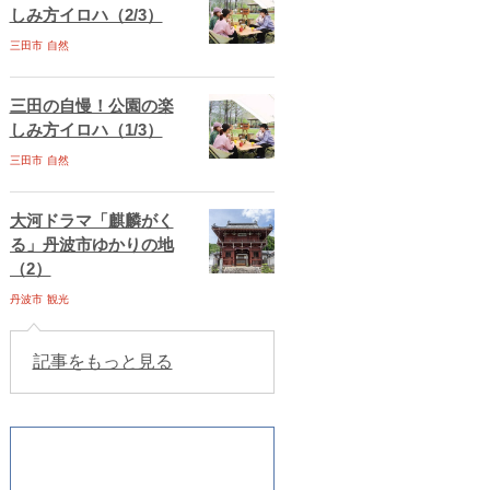
しみ方イロハ（2/3）
三田市
自然
三田の自慢！公園の楽
しみ方イロハ（1/3）
三田市
自然
大河ドラマ「麒麟がく
る」丹波市ゆかりの地
（2）
丹波市
観光
記事をもっと見る