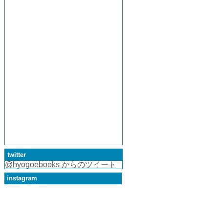
twitter
@hyogoebooks からのツイート
instagram