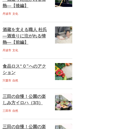
熱―【後編】
丹波市
文化
酒蔵を支える職人 杜氏
―酒造りに注がれる情
熱―【前編】
丹波市
文化
食品ロス“０”へのアク
ション
宍粟市
自然
三田の自慢！公園の楽
しみ方イロハ（3/3）
三田市
自然
三田の自慢！公園の楽