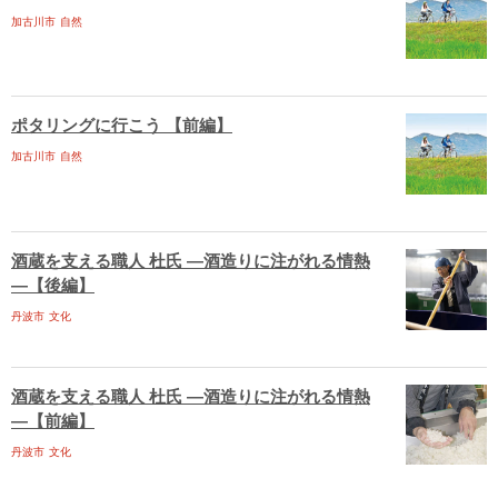
加古川市
自然
ポタリングに行こう 【前編】
加古川市
自然
酒蔵を支える職人 杜氏 ―酒造りに注がれる情熱
―【後編】
丹波市
文化
酒蔵を支える職人 杜氏 ―酒造りに注がれる情熱
―【前編】
丹波市
文化