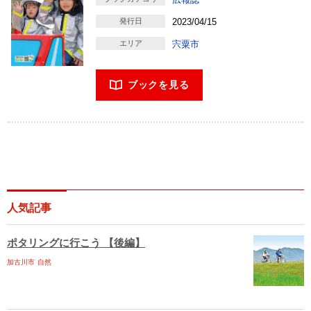
発行日
2023/04/15
エリア
宍粟市
ブックを見る
人気記事
ポタリングに行こう 【後編】
加古川市
自然