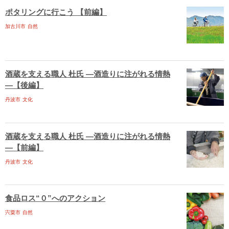
ポタリングに行こう 【前編】
加古川市
自然
酒蔵を支える職人 杜氏 ―酒造りに注がれる情熱
―【後編】
丹波市
文化
酒蔵を支える職人 杜氏 ―酒造りに注がれる情熱
―【前編】
丹波市
文化
食品ロス“０”へのアクション
宍粟市
自然