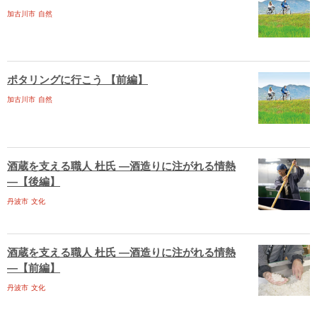
加古川市
自然
ポタリングに行こう 【前編】
加古川市
自然
酒蔵を支える職人 杜氏 ―酒造りに注がれる情熱
―【後編】
丹波市
文化
酒蔵を支える職人 杜氏 ―酒造りに注がれる情熱
―【前編】
丹波市
文化