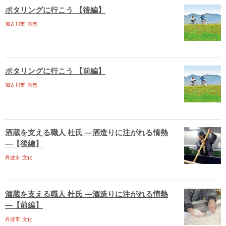
ポタリングに行こう 【後編】
加古川市
自然
ポタリングに行こう 【前編】
加古川市
自然
酒蔵を支える職人 杜氏 ―酒造りに注がれる情熱
―【後編】
丹波市
文化
酒蔵を支える職人 杜氏 ―酒造りに注がれる情熱
―【前編】
丹波市
文化