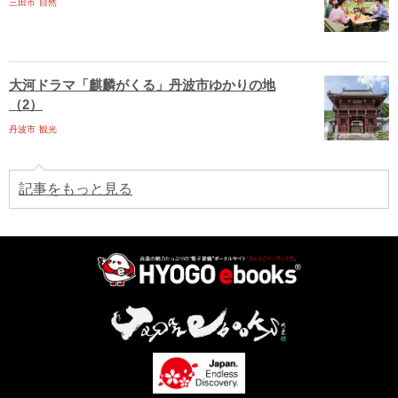
三田市
自然
大河ドラマ「麒麟がくる」丹波市ゆかりの地
（2）
丹波市
観光
記事をもっと見る