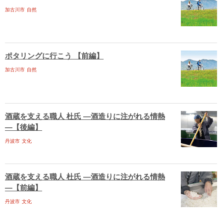
加古川市
自然
ポタリングに行こう 【前編】
加古川市
自然
酒蔵を支える職人 杜氏 ―酒造りに注がれる情熱
―【後編】
丹波市
文化
酒蔵を支える職人 杜氏 ―酒造りに注がれる情熱
―【前編】
丹波市
文化