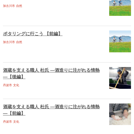
加古川市
自然
ポタリングに行こう 【前編】
加古川市
自然
酒蔵を支える職人 杜氏 ―酒造りに注がれる情熱
―【後編】
丹波市
文化
酒蔵を支える職人 杜氏 ―酒造りに注がれる情熱
―【前編】
丹波市
文化