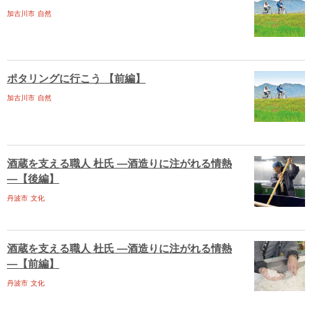
加古川市
自然
ポタリングに行こう 【前編】
加古川市
自然
酒蔵を支える職人 杜氏 ―酒造りに注がれる情熱
―【後編】
丹波市
文化
酒蔵を支える職人 杜氏 ―酒造りに注がれる情熱
―【前編】
丹波市
文化