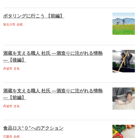
ポタリングに行こう 【前編】
加古川市
自然
酒蔵を支える職人 杜氏 ―酒造りに注がれる情熱
―【後編】
丹波市
文化
酒蔵を支える職人 杜氏 ―酒造りに注がれる情熱
―【前編】
丹波市
文化
食品ロス“０”へのアクション
宍粟市
自然