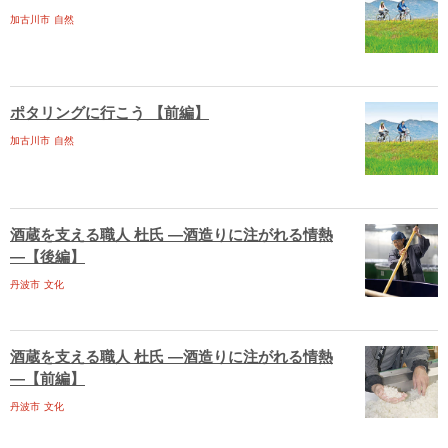
加古川市
自然
ポタリングに行こう 【前編】
加古川市
自然
酒蔵を支える職人 杜氏 ―酒造りに注がれる情熱
―【後編】
丹波市
文化
酒蔵を支える職人 杜氏 ―酒造りに注がれる情熱
―【前編】
丹波市
文化