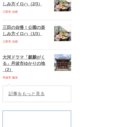
しみ方イロハ（2/3）
三田市
自然
三田の自慢！公園の楽
しみ方イロハ（1/3）
三田市
自然
大河ドラマ「麒麟がく
る」丹波市ゆかりの地
（2）
丹波市
観光
記事をもっと見る