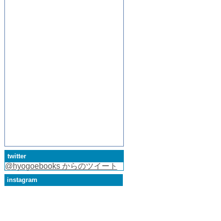
twitter
@hyogoebooks からのツイート
instagram