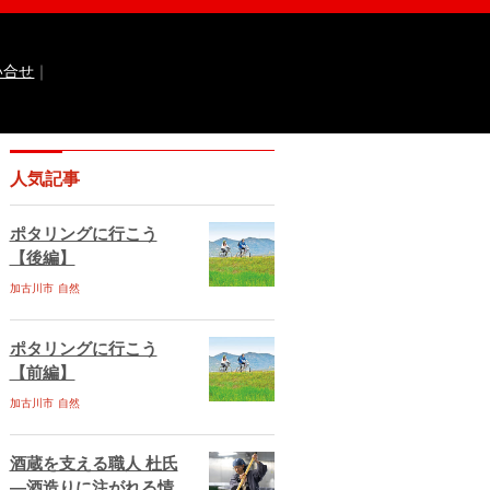
い合せ
｜
なるほどっ！山田錦
ひょうご広報誌ナビ
人気記事
 国際交流センター
イト
兵庫県庁ebooks
神戸市ebooks
ポタリングに行こう
水区ebooks
丹波市ebooks
福崎町ebooks
【後編】
ebooks
佐用町ebooks
西脇市ebooks
ebooks
加古川市
自然
川西市ebooks
宍粟市ebooks
古川市ebooks
宝塚市ebooks
三田市ebooks
相生市ebooks
稲美町ebooks
ポタリングに行こう
ベント情報
イベント情報掲載のお申し込み
【前編】
ある質問
サイトマップ
お問い合せ
加古川市
自然
ティポリシー
動作環境
酒蔵を支える職人 杜氏
―酒造りに注がれる情