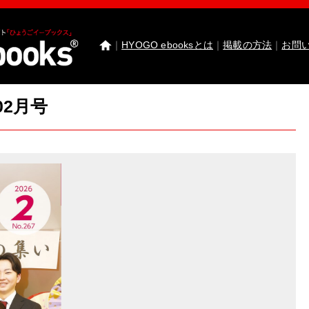
｜
HYOGO ebooksとは
｜
掲載の方法
｜
お問
02月号
わたしたちのまち北播磨がもっと好きになる 
園田学園女子大学 園田学園女子大学短期大学部
武庫川女子大学 卒業研究発表
医療従事者応援サ
神戸市西区ebooks
神戸市兵庫区ebooks
神戸市垂
市川町ebooks
上郡町ebooks
赤穂市ebooks
多可町
高砂市ebooks
太子町ebooks
香美町ebooks
加東市
たつの市ebooks
姫路市ebooks
朝来市ebooks
加
猪名川町ebooks
新温泉町ebooks
神河町ebooks
丹波篠山市ebooks
Facebook
twitter
Instagram
イ
HYOGO ebooksとは
運営会社
ご利用ガイド
よく
掲載の方法
掲載規約
個人情報保護方針
セキュリ