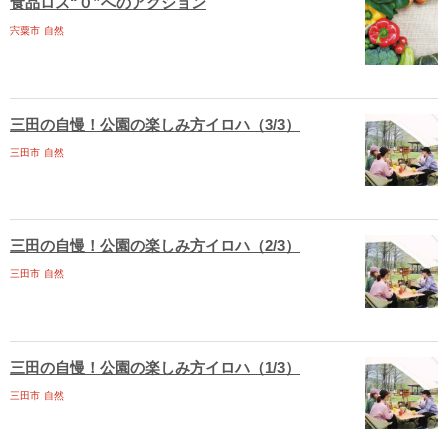
食品ロス“０”へのアクション
宍粟市
自然
三田の自慢！公園の楽しみ方イロハ（3/3）
三田市
自然
三田の自慢！公園の楽しみ方イロハ（2/3）
三田市
自然
三田の自慢！公園の楽しみ方イロハ（1/3）
三田市
自然