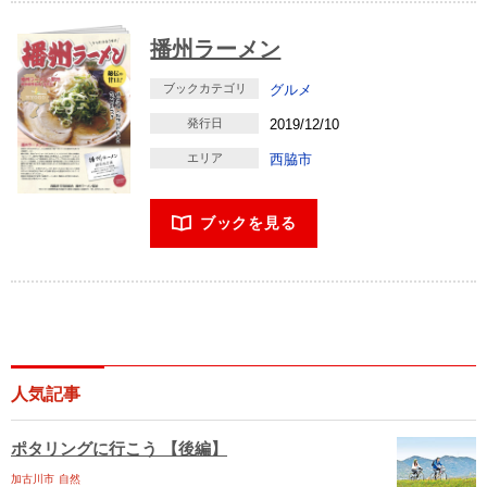
播州ラーメン
ブックカテゴリ
グルメ
発行日
2019/12/10
エリア
西脇市
ブックを見る
人気記事
ポタリングに行こう 【後編】
加古川市
自然