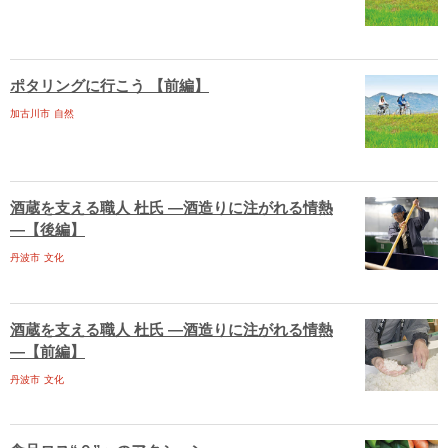
ポタリングに行こう 【前編】
加古川市
自然
酒蔵を支える職人 杜氏 ―酒造りに注がれる情熱
―【後編】
丹波市
文化
酒蔵を支える職人 杜氏 ―酒造りに注がれる情熱
―【前編】
丹波市
文化