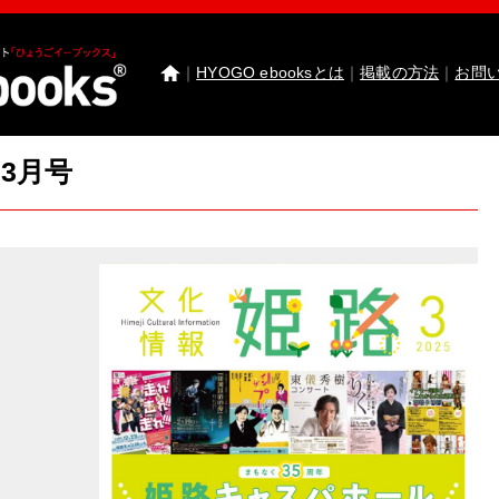
｜
HYOGO ebooksとは
｜
掲載の方法
｜
お問
03月号
わたしたちのまち北播磨がもっと好きになる 
園田学園女子大学 園田学園女子大学短期大学部
武庫川女子大学 卒業研究発表
医療従事者応援サ
神戸市西区ebooks
神戸市兵庫区ebooks
神戸市垂
市川町ebooks
上郡町ebooks
赤穂市ebooks
多可町
高砂市ebooks
太子町ebooks
香美町ebooks
加東市
たつの市ebooks
姫路市ebooks
朝来市ebooks
加
猪名川町ebooks
新温泉町ebooks
神河町ebooks
丹波篠山市ebooks
Facebook
twitter
Instagram
イ
HYOGO ebooksとは
運営会社
ご利用ガイド
よく
掲載の方法
掲載規約
個人情報保護方針
セキュリ