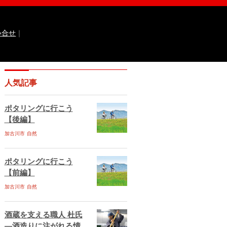
い合せ
｜
なるほどっ！山田錦
ひょうご広報誌ナビ
人気記事
 国際交流センター
イト
兵庫県庁ebooks
神戸市ebooks
ポタリングに行こう
水区ebooks
丹波市ebooks
福崎町ebooks
【後編】
ebooks
佐用町ebooks
西脇市ebooks
ebooks
加古川市
自然
川西市ebooks
宍粟市ebooks
古川市ebooks
宝塚市ebooks
三田市ebooks
相生市ebooks
稲美町ebooks
ポタリングに行こう
ベント情報
イベント情報掲載のお申し込み
【前編】
ある質問
サイトマップ
お問い合せ
加古川市
自然
ティポリシー
動作環境
酒蔵を支える職人 杜氏
―酒造りに注がれる情