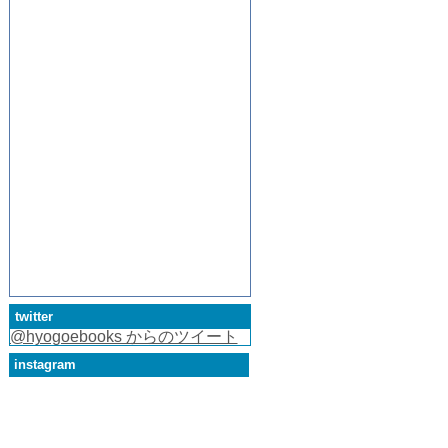
twitter
@hyogoebooks からのツイート
instagram