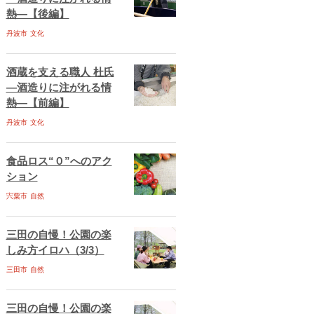
熱―【後編】
丹波市
文化
酒蔵を支える職人 杜氏
―酒造りに注がれる情
熱―【前編】
丹波市
文化
食品ロス“０”へのアク
ション
宍粟市
自然
三田の自慢！公園の楽
しみ方イロハ（3/3）
三田市
自然
三田の自慢！公園の楽