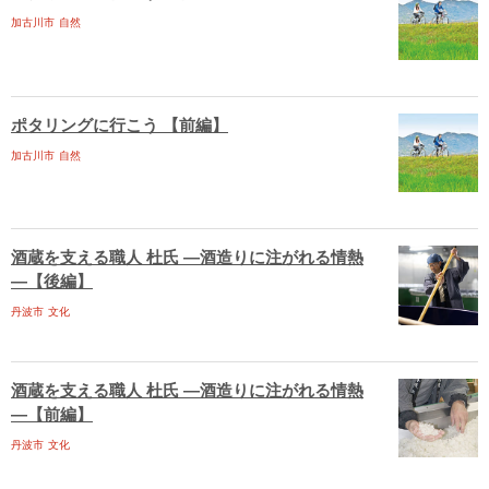
加古川市
自然
ポタリングに行こう 【前編】
加古川市
自然
酒蔵を支える職人 杜氏 ―酒造りに注がれる情熱
―【後編】
丹波市
文化
酒蔵を支える職人 杜氏 ―酒造りに注がれる情熱
―【前編】
丹波市
文化