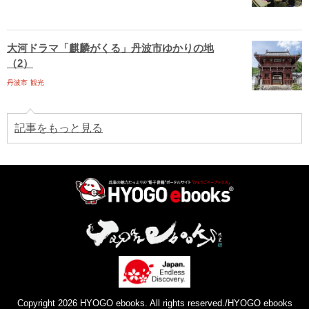
大河ドラマ「麒麟がくる」丹波市ゆかりの地
（2）
丹波市
観光
記事をもっと見る
Copyright 2026 HYOGO ebooks. All rights reserved./HYOGO ebooks