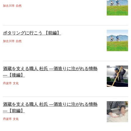
加古川市
自然
ポタリングに行こう 【前編】
加古川市
自然
酒蔵を支える職人 杜氏 ―酒造りに注がれる情熱
―【後編】
丹波市
文化
酒蔵を支える職人 杜氏 ―酒造りに注がれる情熱
―【前編】
丹波市
文化