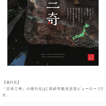
【発行元】
『日本三奇』の発行元は[ 高砂市観光交流ビューロー ]で
す。