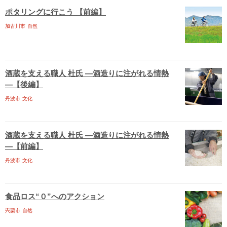
ポタリングに行こう 【前編】
加古川市
自然
酒蔵を支える職人 杜氏 ―酒造りに注がれる情熱
―【後編】
丹波市
文化
酒蔵を支える職人 杜氏 ―酒造りに注がれる情熱
―【前編】
丹波市
文化
食品ロス“０”へのアクション
宍粟市
自然