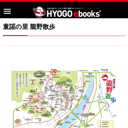
童謡の里 龍野散歩