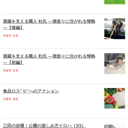
酒蔵を支える職人 杜氏 ―酒造りに注がれる情熱
―【後編】
丹波市
文化
酒蔵を支える職人 杜氏 ―酒造りに注がれる情熱
―【前編】
丹波市
文化
食品ロス“０”へのアクション
宍粟市
自然
三田の自慢！公園の楽しみ方イロハ（3/3）