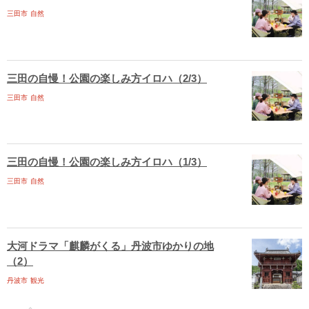
三田市
自然
三田の自慢！公園の楽しみ方イロハ（2/3）
三田市
自然
三田の自慢！公園の楽しみ方イロハ（1/3）
三田市
自然
大河ドラマ「麒麟がくる」丹波市ゆかりの地
（2）
丹波市
観光