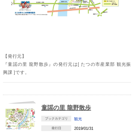
【発行元】
『童謡の里 龍野散歩』の発行元は[ たつの市産業部 観光振
興課 ]です。
童謡の里 龍野散歩
ブックカテゴリ
観光
発行日
2019/01/31