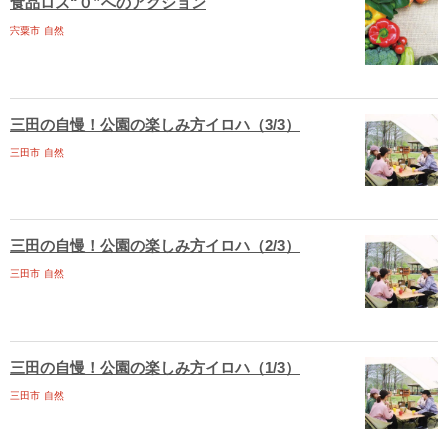
食品ロス“０”へのアクション
宍粟市
自然
三田の自慢！公園の楽しみ方イロハ（3/3）
三田市
自然
三田の自慢！公園の楽しみ方イロハ（2/3）
三田市
自然
三田の自慢！公園の楽しみ方イロハ（1/3）
三田市
自然