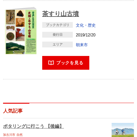
茶すり山古墳
ブックカテゴリ
文化・歴史
発行日
2019/12/20
エリア
朝来市
ブックを見る
人気記事
ポタリングに行こう 【後編】
加古川市
自然