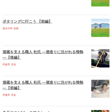
ポタリングに行こう 【前編】
加古川市
自然
酒蔵を支える職人 杜氏 ―酒造りに注がれる情熱
―【後編】
丹波市
文化
酒蔵を支える職人 杜氏 ―酒造りに注がれる情熱
―【前編】
丹波市
文化