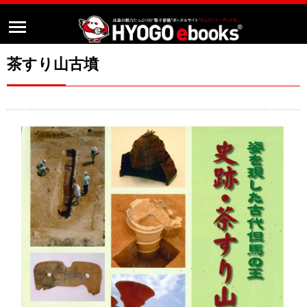
茶すり山古墳