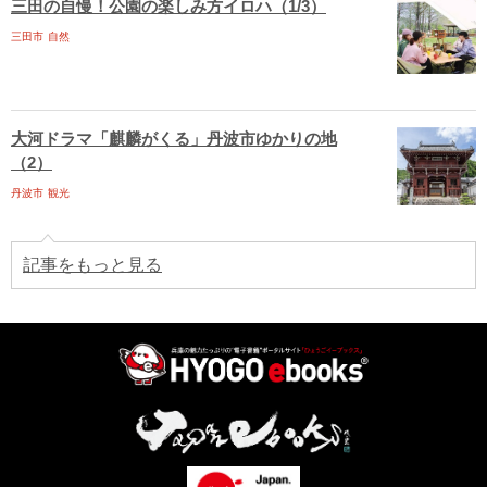
三田の自慢！公園の楽しみ方イロハ（1/3）
三田市
自然
大河ドラマ「麒麟がくる」丹波市ゆかりの地
（2）
丹波市
観光
記事をもっと見る