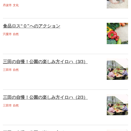
丹波市
文化
食品ロス“０”へのアクション
宍粟市
自然
三田の自慢！公園の楽しみ方イロハ（3/3）
三田市
自然
三田の自慢！公園の楽しみ方イロハ（2/3）
三田市
自然