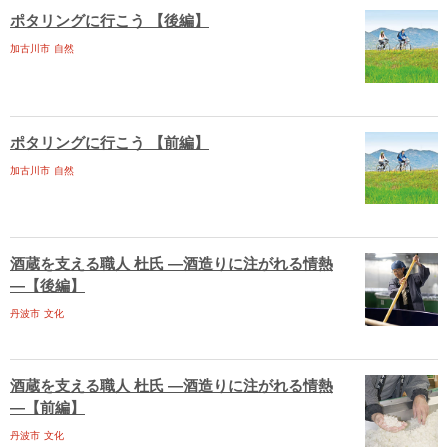
ポタリングに行こう 【後編】
加古川市
自然
ポタリングに行こう 【前編】
加古川市
自然
酒蔵を支える職人 杜氏 ―酒造りに注がれる情熱
―【後編】
丹波市
文化
酒蔵を支える職人 杜氏 ―酒造りに注がれる情熱
―【前編】
丹波市
文化