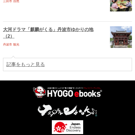
三田市
自然
大河ドラマ「麒麟がくる」丹波市ゆかりの地
（2）
丹波市
観光
記事をもっと見る