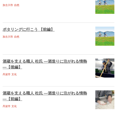
加古川市
自然
ポタリングに行こう 【前編】
加古川市
自然
酒蔵を支える職人 杜氏 ―酒造りに注がれる情熱
―【後編】
丹波市
文化
酒蔵を支える職人 杜氏 ―酒造りに注がれる情熱
―【前編】
丹波市
文化