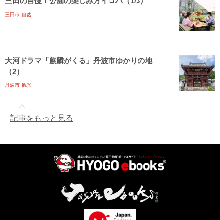
三田の自慢！公園の楽しみ方イロハ（1/3）
三田市
自然
大河ドラマ「麒麟がくる」丹波市ゆかりの地
（2）
丹波市
観光
記事をもっと見る