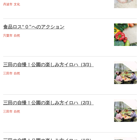
丹波市
文化
食品ロス“０”へのアクション
宍粟市
自然
三田の自慢！公園の楽しみ方イロハ（3/3）
三田市
自然
三田の自慢！公園の楽しみ方イロハ（2/3）
三田市
自然