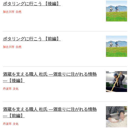
ポタリングに行こう 【後編】
加古川市
自然
ポタリングに行こう 【前編】
加古川市
自然
酒蔵を支える職人 杜氏 ―酒造りに注がれる情熱
―【後編】
丹波市
文化
酒蔵を支える職人 杜氏 ―酒造りに注がれる情熱
―【前編】
丹波市
文化