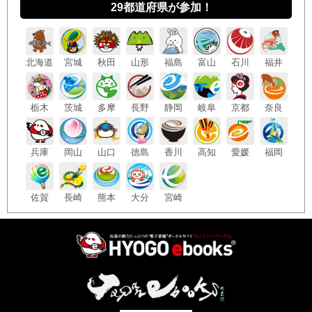
29都道府県が参加！
北海
道
宮城
秋田
山形
福島
富山
石川
福井
栃木
茨城
多摩
長野
静岡
岐阜
京都
奈良
兵庫
岡山
山口
徳島
香川
高知
愛媛
福岡
佐賀
長崎
熊本
大分
宮崎