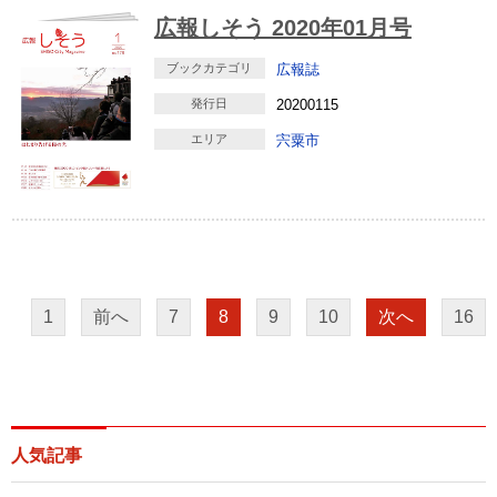
広報しそう 2020年01月号
ブックカテゴリ
広報誌
発行日
20200115
エリア
宍粟市
1
前へ
7
8
9
10
次へ
16
人気記事