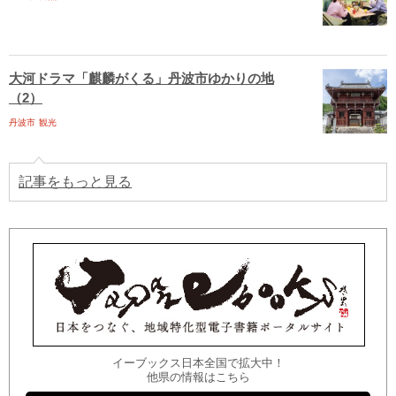
大河ドラマ「麒麟がくる」丹波市ゆかりの地
（2）
丹波市
観光
記事をもっと見る
イーブックス日本全国で拡大中！
他県の情報はこちら