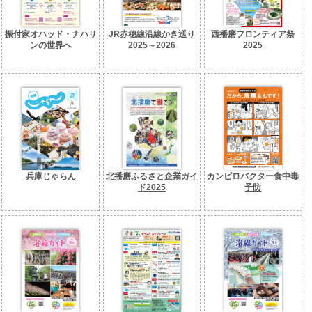
振付家オハッド・ナハリ
JR赤穂線沿線かき巡り
西播磨フロンティア祭
ンの世界へ
2025～2026
2025
兵庫じゃらん
北播磨ふるさと企業ガイ
カンピロバクター食中毒
ド2025
予防