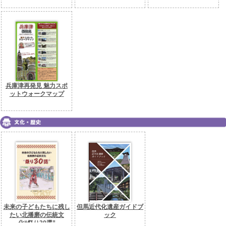
兵庫津再発見 魅力スポ
ットウォークマップ
未来の子どもたちに残し
但馬近代化遺産ガイドブ
たい北播磨の伝統文
ック
化“祭り30選”