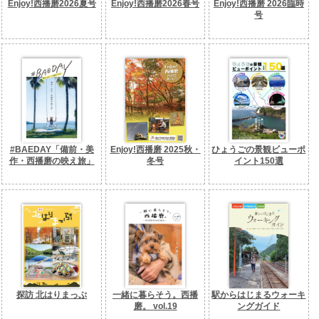
Enjoy!西播磨2026夏号
Enjoy!西播磨2026春号
Enjoy!西播磨 2026臨時
号
#BAEDAY「備前・美
Enjoy!西播磨 2025秋・
ひょうごの景観ビューポ
作・西播磨の映え旅」
冬号
イント150選
探訪 北はりまっぷ
一緒に暮らそう。西播
駅からはじまるウォーキ
磨。 vol.19
ングガイド