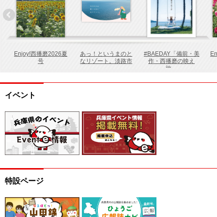
Enjoy!西播磨2026夏
あっ！というまのと
#BAEDAY「備前・美
E
号
なリゾート。淡路市
作・西播磨の映え
旅」
イベント
特設ページ