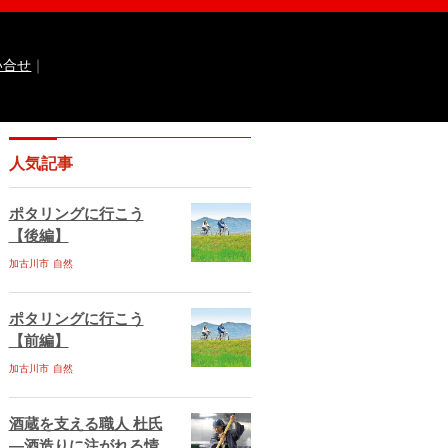
い合せ
｜
なるほどっ！山田錦
ひょうご広報誌ナビ
人気記事
 国際交流センター
イト
兵庫県庁ebooks
神戸市ebooks
ポタリングに行こう
水区ebooks
丹波市ebooks
福崎町ebooks
【後編】
ebooks
佐用町ebooks
西脇市ebooks
ebooks
加古川市
自然
川西市ebooks
宍粟市ebooks
古川市ebooks
宝塚市ebooks
三田市ebooks
相生市ebooks
稲美町ebooks
ポタリングに行こう
ベント情報
イベント情報掲載のお申し込み
【前編】
ある質問
サイトマップ
お問い合せ
加古川市
自然
ティポリシー
動作環境
酒蔵を支える職人 杜氏
―酒造りに注がれる情