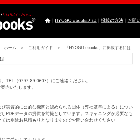
｜
HYOGO ebooksとは
｜
掲載の方法
｜
お問
ホーム ＞ ご利用ガイド ＞ 「HYOGO ebooks」に掲載するには
わたしたちのまち北播磨がもっと好きになる 
園田学園女子大学 園田学園女子大学短期大学部
には
武庫川女子大学 卒業研究発表
医療従事者応援サ
神戸市西区ebooks
神戸市兵庫区ebooks
神戸市垂
市川町ebooks
上郡町ebooks
赤穂市ebooks
多可町
、TEL（0797-89-0607）にご連絡ください。
高砂市ebooks
太子町ebooks
香美町ebooks
加東市
ご案内いたします。
たつの市ebooks
姫路市ebooks
朝来市ebooks
加
猪名川町ebooks
新温泉町ebooks
神河町ebooks
丹波篠山市ebooks
Facebook
twitter
Instagram
イ
よび実質的に公的な機関と認められる団体（弊社基準による）につい
HYOGO ebooksとは
運営会社
ご利用ガイド
よく
しPDFデータの提供を前提としています。スキャニングが必要なも
掲載の方法
掲載規約
個人情報保護方針
セキュリ
いては別途お見積もりとなりますのでお問い合わせください
料にて受付しております。