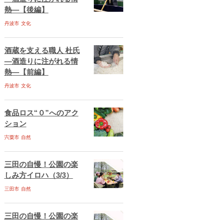
熱―【後編】
丹波市
文化
酒蔵を支える職人 杜氏
―酒造りに注がれる情
熱―【前編】
丹波市
文化
食品ロス“０”へのアク
ション
宍粟市
自然
三田の自慢！公園の楽
しみ方イロハ（3/3）
三田市
自然
三田の自慢！公園の楽