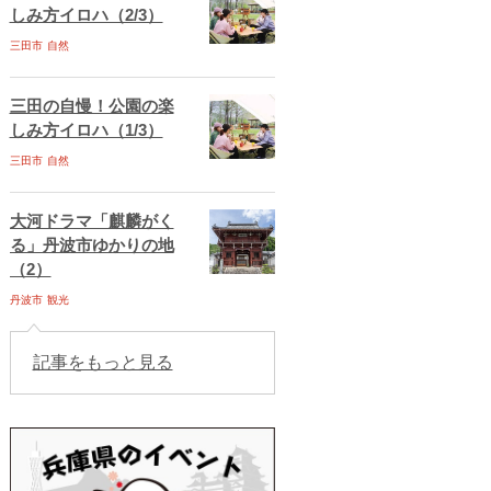
しみ方イロハ（2/3）
三田市
自然
三田の自慢！公園の楽
しみ方イロハ（1/3）
三田市
自然
大河ドラマ「麒麟がく
る」丹波市ゆかりの地
（2）
丹波市
観光
記事をもっと見る