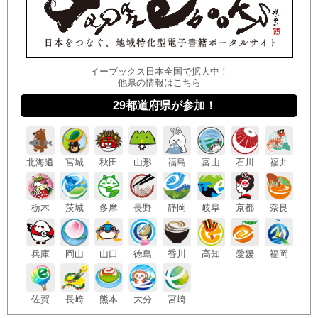
イーブックス日本全国で拡大中！
他県の情報はこちら
29都道府県が参加！
北海
道
宮城
秋田
山形
福島
富山
石川
福井
栃木
茨城
多摩
長野
静岡
岐阜
京都
奈良
兵庫
岡山
山口
徳島
香川
高知
愛媛
福岡
佐賀
長崎
熊本
大分
宮崎