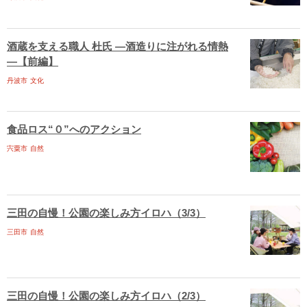
酒蔵を支える職人 杜氏 ―酒造りに注がれる情熱
―【前編】
丹波市
文化
食品ロス“０”へのアクション
宍粟市
自然
三田の自慢！公園の楽しみ方イロハ（3/3）
三田市
自然
三田の自慢！公園の楽しみ方イロハ（2/3）