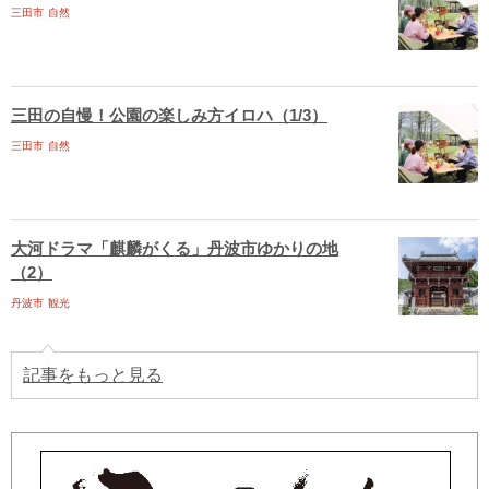
三田市
自然
三田の自慢！公園の楽しみ方イロハ（1/3）
三田市
自然
大河ドラマ「麒麟がくる」丹波市ゆかりの地
（2）
丹波市
観光
記事をもっと見る