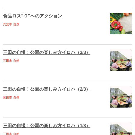
食品ロス“０”へのアクション
宍粟市
自然
三田の自慢！公園の楽しみ方イロハ（3/3）
三田市
自然
三田の自慢！公園の楽しみ方イロハ（2/3）
三田市
自然
三田の自慢！公園の楽しみ方イロハ（1/3）
三田市
自然