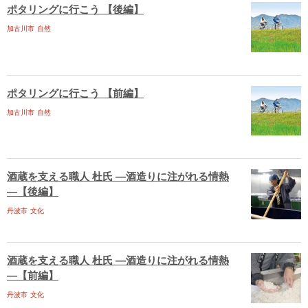
ポタリングに行こう 【後編】
加古川市
自然
ポタリングに行こう 【前編】
加古川市
自然
酒蔵を支える職人 杜氏 ―酒造りに注がれる情熱
―【後編】
丹波市
文化
酒蔵を支える職人 杜氏 ―酒造りに注がれる情熱
―【前編】
丹波市
文化