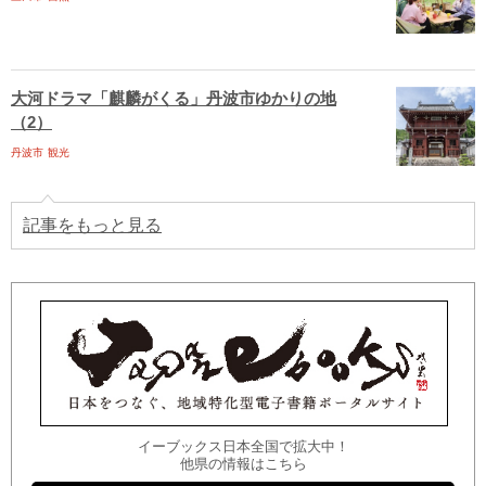
大河ドラマ「麒麟がくる」丹波市ゆかりの地
（2）
丹波市
観光
記事をもっと見る
イーブックス日本全国で拡大中！
他県の情報はこちら