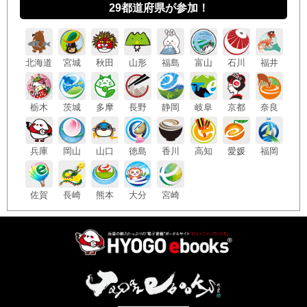
29都道府県が参加！
北海
道
宮城
秋田
山形
福島
富山
石川
福井
栃木
茨城
多摩
長野
静岡
岐阜
京都
奈良
兵庫
岡山
山口
徳島
香川
高知
愛媛
福岡
佐賀
長崎
熊本
大分
宮崎