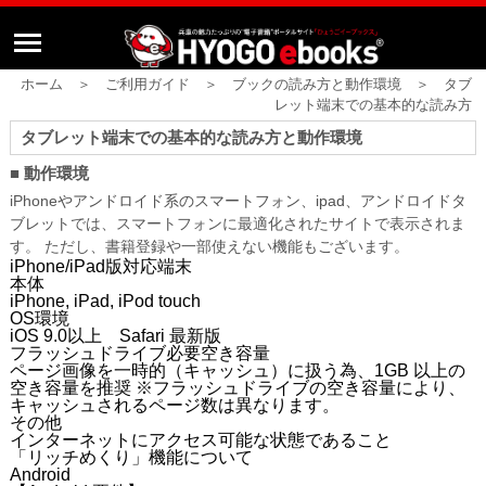
ホーム ＞ ご利用ガイド ＞ ブックの読み方と動作環境 ＞ タブ
レット端末での基本的な読み方
タブレット端末での基本的な読み方と動作環境
■ 動作環境
iPhone
やアンドロイド系のスマートフォン、ipad、アンドロイドタ
ブレット
では、スマートフォンに最適化されたサイトで表示されま
す。 ただし、書籍登録や一部使えない機能もございます。
iPhone/iPad版対応端末
本体
iPhone, iPad, iPod touch
OS環境
iOS 9.0以上 Safari 最新版
フラッシュドライブ必要空き容量
ページ画像を一時的（キャッシュ）に扱う為、1GB 以上の
空き容量を推奨 ※フラッシュドライブの空き容量により、
キャッシュされるページ数は異なります。
その他
インターネットにアクセス可能な状態であること
「リッチめくり」機能について
Android