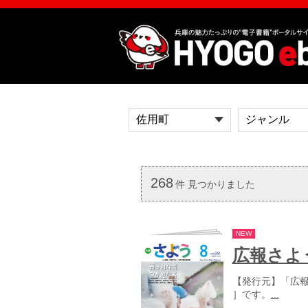
268
件 見つかりました
NEW
広報さよう
【発行元】「広報さ
］です。
...