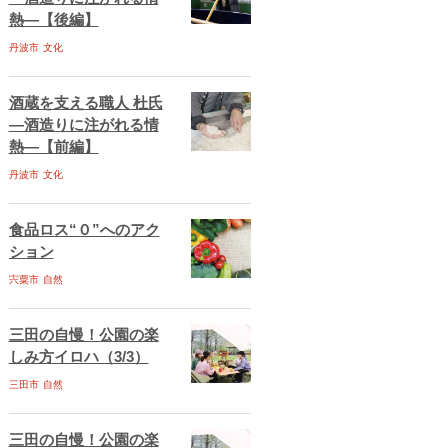
熱―【後編】
丹波市
文化
酒蔵を支える職人 杜氏
―酒造りに注がれる情
熱―【前編】
丹波市
文化
食品ロス“０”へのアク
ション
宍粟市
自然
三田の自慢！公園の楽
しみ方イロハ（3/3）
三田市
自然
三田の自慢！公園の楽