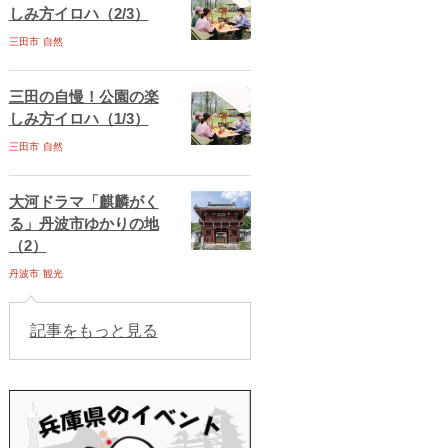
しみ方イロハ（2/3）
三田市
自然
三田の自慢！公園の楽
しみ方イロハ（1/3）
三田市
自然
大河ドラマ「麒麟がく
る」丹波市ゆかりの地
（2）
丹波市
観光
記事をもっと見る