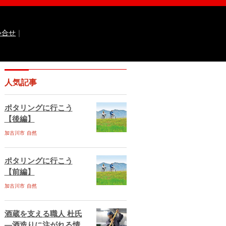
い合せ
｜
なるほどっ！山田錦
ひょうご広報誌ナビ
人気記事
 国際交流センター
イト
兵庫県庁ebooks
神戸市ebooks
ポタリングに行こう
水区ebooks
丹波市ebooks
福崎町ebooks
【後編】
ebooks
佐用町ebooks
西脇市ebooks
ebooks
加古川市
自然
川西市ebooks
宍粟市ebooks
古川市ebooks
宝塚市ebooks
三田市ebooks
相生市ebooks
稲美町ebooks
ポタリングに行こう
ベント情報
イベント情報掲載のお申し込み
【前編】
ある質問
サイトマップ
お問い合せ
加古川市
自然
ティポリシー
動作環境
酒蔵を支える職人 杜氏
―酒造りに注がれる情