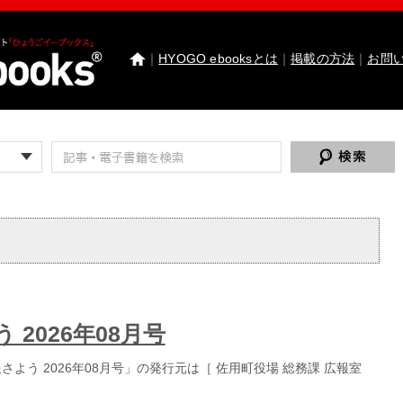
｜
HYOGO ebooksとは
｜
掲載の方法
｜
お問
わたしたちのまち北播磨がもっと好きになる 
園田学園女子大学 園田学園女子大学短期大学部
武庫川女子大学 卒業研究発表
医療従事者応援サ
神戸市西区ebooks
神戸市兵庫区ebooks
神戸市垂
市川町ebooks
上郡町ebooks
赤穂市ebooks
多可町
高砂市ebooks
太子町ebooks
香美町ebooks
加東市
たつの市ebooks
姫路市ebooks
朝来市ebooks
加
猪名川町ebooks
新温泉町ebooks
神河町ebooks
丹波篠山市ebooks
Facebook
twitter
Instagram
イ
HYOGO ebooksとは
運営会社
ご利用ガイド
よく
 2026年08月号
掲載の方法
掲載規約
個人情報保護方針
セキュリ
よう 2026年08月号」の発行元は［ 佐用町役場 総務課 広報室