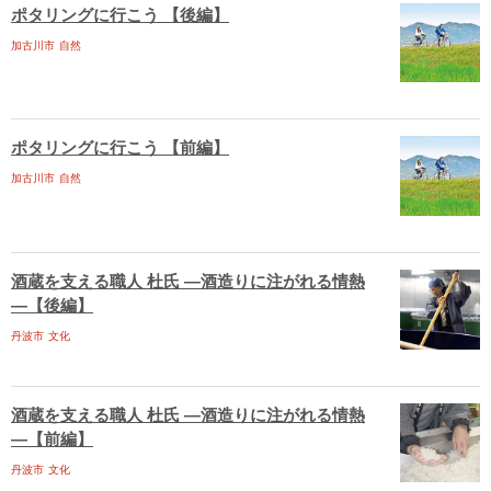
ポタリングに行こう 【後編】
加古川市
自然
ポタリングに行こう 【前編】
加古川市
自然
酒蔵を支える職人 杜氏 ―酒造りに注がれる情熱
―【後編】
丹波市
文化
酒蔵を支える職人 杜氏 ―酒造りに注がれる情熱
―【前編】
丹波市
文化