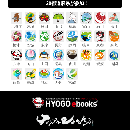
29都道府県が参加！
北海
道
宮城
秋田
山形
福島
富山
石川
福井
栃木
茨城
多摩
長野
静岡
岐阜
京都
奈良
兵庫
岡山
山口
徳島
香川
高知
愛媛
福岡
佐賀
長崎
熊本
大分
宮崎