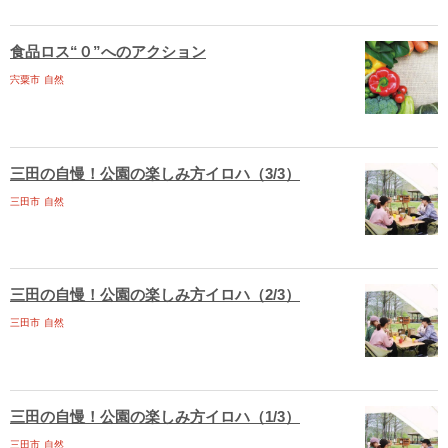
食品ロス“０”へのアクション
宍粟市
自然
三田の自慢！公園の楽しみ方イロハ（3/3）
三田市
自然
三田の自慢！公園の楽しみ方イロハ（2/3）
三田市
自然
三田の自慢！公園の楽しみ方イロハ（1/3）
三田市
自然