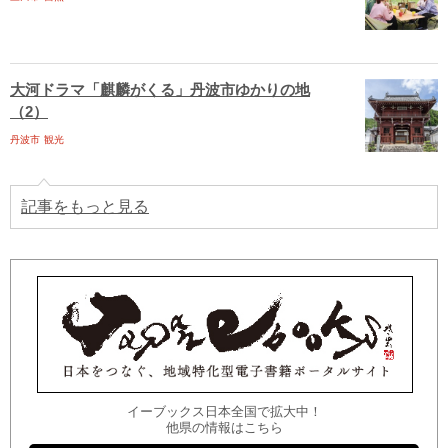
大河ドラマ「麒麟がくる」丹波市ゆかりの地
（2）
丹波市
観光
記事をもっと見る
イーブックス日本全国で拡大中！
他県の情報はこちら