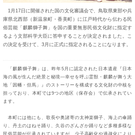
1月17日に開催された国の文化審議会で、鳥取県東部や兵
庫県北西部（新温泉町・香美町）に江戸時代から伝わる民
俗芸能「麒麟獅子舞」を国の重要無形民俗文化財に指定す
るよう文部科学大臣に答申することが決定されました。こ
の決定を受けて、3月に正式に指定されることになります。
「麒麟獅子舞」は、昨年5月に認定された日本遺産『日本
海の風が生んだ絶景と秘境―幸せを呼ぶ霊獣・麒麟が舞う大
地「因幡・但馬」』のストーリーを構成する文化財の中核を
担っており、本町では9つの地区（保存会）で伝承されてい
ます。
本町には他にも、歌長や奥諸寄の太神楽獅子、海上の傘踊
り、丹土のはねそ踊り、久谷のざんざか踊りなど多種多様な
民俗芸能が伝承されていますが、少子高齢化や過疎化により