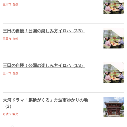
三田市
自然
三田の自慢！公園の楽しみ方イロハ（2/3）
三田市
自然
三田の自慢！公園の楽しみ方イロハ（1/3）
三田市
自然
大河ドラマ「麒麟がくる」丹波市ゆかりの地
（2）
丹波市
観光