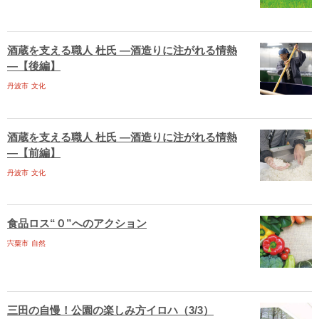
酒蔵を支える職人 杜氏 ―酒造りに注がれる情熱
―【後編】
丹波市
文化
酒蔵を支える職人 杜氏 ―酒造りに注がれる情熱
―【前編】
丹波市
文化
食品ロス“０”へのアクション
宍粟市
自然
三田の自慢！公園の楽しみ方イロハ（3/3）