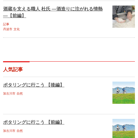
酒蔵を支える職人 杜氏 ―酒造りに注がれる情熱
―【前編】
記事
丹波市
文化
人気記事
ポタリングに行こう 【後編】
加古川市
自然
ポタリングに行こう 【前編】
加古川市
自然