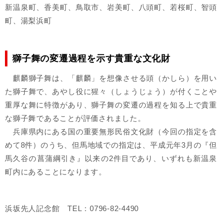
新温泉町、香美町、鳥取市、岩美町、八頭町、若桜町、智頭
町、湯梨浜町
獅子舞の変遷過程を示す貴重な文化財
麒麟獅子舞は、「麒麟」を想像させる頭（かしら）を用い
た獅子舞で、あやし役に猩々（しょうじょう）が付くことや
重厚な舞に特徴があり、獅子舞の変遷の過程を知る上で貴重
な獅子舞であることが評価されました。
兵庫県内にある国の重要無形民俗文化財（今回の指定を含
めて8件）のうち、但馬地域での指定は、平成元年3月の『但
馬久谷の菖蒲綱引き』以来の2件目であり、いずれも新温泉
町内にあることになります。
浜坂先人記念館 TEL：0796-82‐4490