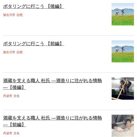
ポタリングに行こう 【後編】
加古川市
自然
ポタリングに行こう 【前編】
加古川市
自然
酒蔵を支える職人 杜氏 ―酒造りに注がれる情熱
―【後編】
丹波市
文化
酒蔵を支える職人 杜氏 ―酒造りに注がれる情熱
―【前編】
丹波市
文化