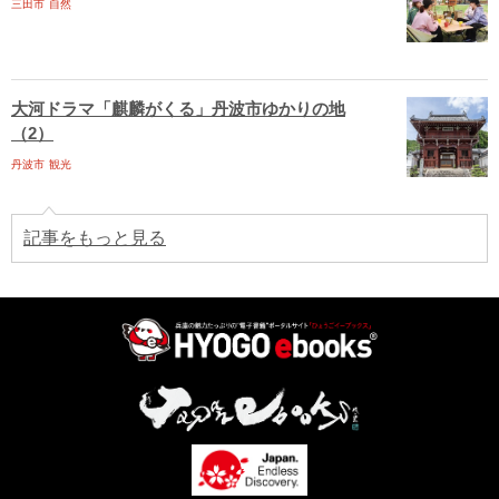
三田市
自然
大河ドラマ「麒麟がくる」丹波市ゆかりの地
（2）
丹波市
観光
記事をもっと見る