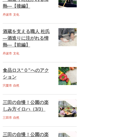
熱―【後編】
丹波市
文化
酒蔵を支える職人 杜氏
―酒造りに注がれる情
熱―【前編】
丹波市
文化
食品ロス“０”へのアク
ション
宍粟市
自然
三田の自慢！公園の楽
しみ方イロハ（3/3）
三田市
自然
三田の自慢！公園の楽