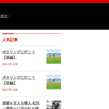
い合せ
｜
なるほどっ！山田錦
ひょうご広報誌ナビ
人気記事
 国際交流センター
イト
兵庫県庁ebooks
神戸市ebooks
ポタリングに行こう
水区ebooks
丹波市ebooks
福崎町ebooks
【後編】
ebooks
佐用町ebooks
西脇市ebooks
ebooks
加古川市
自然
川西市ebooks
宍粟市ebooks
古川市ebooks
宝塚市ebooks
三田市ebooks
相生市ebooks
稲美町ebooks
ポタリングに行こう
ベント情報
イベント情報掲載のお申し込み
【前編】
ある質問
サイトマップ
お問い合せ
加古川市
自然
ティポリシー
動作環境
酒蔵を支える職人 杜氏
―酒造りに注がれる情