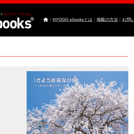
｜
HYOGO ebooksとは
｜
掲載の方法
｜
お問
わたしたちのまち北播磨がもっと好きになる 
園田学園女子大学 園田学園女子大学短期大学部
武庫川女子大学 卒業研究発表
医療従事者応援サ
神戸市西区ebooks
神戸市兵庫区ebooks
神戸市垂
市川町ebooks
上郡町ebooks
赤穂市ebooks
多可町
高砂市ebooks
太子町ebooks
香美町ebooks
加東市
たつの市ebooks
姫路市ebooks
朝来市ebooks
加
猪名川町ebooks
新温泉町ebooks
神河町ebooks
丹波篠山市ebooks
Facebook
twitter
Instagram
イ
HYOGO ebooksとは
運営会社
ご利用ガイド
よく
掲載の方法
掲載規約
個人情報保護方針
セキュリ