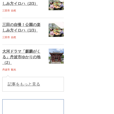
しみ方イロハ（2/3）
三田市
自然
三田の自慢！公園の楽
しみ方イロハ（1/3）
三田市
自然
大河ドラマ「麒麟がく
る」丹波市ゆかりの地
（2）
丹波市
観光
記事をもっと見る