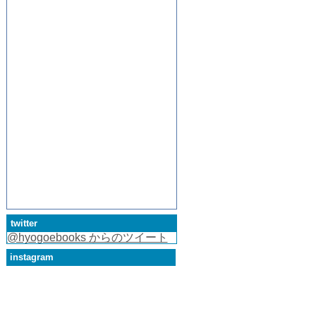
twitter
@hyogoebooks からのツイート
instagram