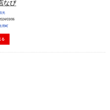
店なび
観光
2024/03/06
佐用町
見る