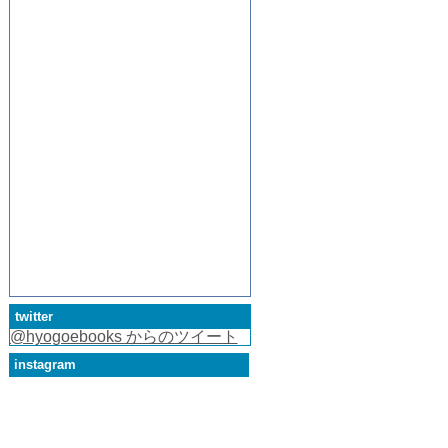
twitter
@hyogoebooks からのツイート
instagram