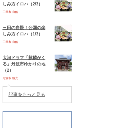
しみ方イロハ（2/3）
三田市
自然
三田の自慢！公園の楽
しみ方イロハ（1/3）
三田市
自然
大河ドラマ「麒麟がく
る」丹波市ゆかりの地
（2）
丹波市
観光
記事をもっと見る