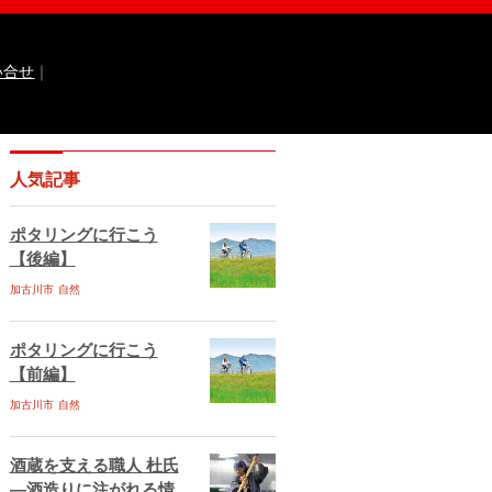
い合せ
｜
なるほどっ！山田錦
ひょうご広報誌ナビ
人気記事
 国際交流センター
イト
兵庫県庁ebooks
神戸市ebooks
ポタリングに行こう
水区ebooks
丹波市ebooks
福崎町ebooks
【後編】
ebooks
佐用町ebooks
西脇市ebooks
ebooks
加古川市
自然
川西市ebooks
宍粟市ebooks
古川市ebooks
宝塚市ebooks
三田市ebooks
相生市ebooks
稲美町ebooks
ポタリングに行こう
ベント情報
イベント情報掲載のお申し込み
【前編】
ある質問
サイトマップ
お問い合せ
加古川市
自然
ティポリシー
動作環境
酒蔵を支える職人 杜氏
―酒造りに注がれる情