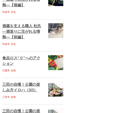
熱―【後編】
丹波市
文化
酒蔵を支える職人 杜氏
―酒造りに注がれる情
熱―【前編】
丹波市
文化
食品ロス“０”へのアク
ション
宍粟市
自然
三田の自慢！公園の楽
しみ方イロハ（3/3）
三田市
自然
三田の自慢！公園の楽