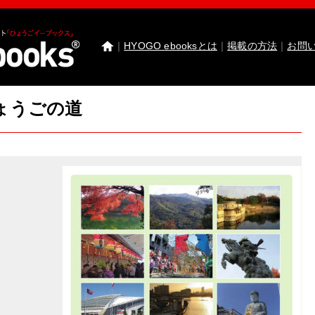
｜
HYOGO ebooksとは
｜
掲載の方法
｜
お問
ょうごの道
わたしたちのまち北播磨がもっと好きになる 
園田学園女子大学 園田学園女子大学短期大学部
武庫川女子大学 卒業研究発表
医療従事者応援サ
神戸市西区ebooks
神戸市兵庫区ebooks
神戸市垂
市川町ebooks
上郡町ebooks
赤穂市ebooks
多可町
高砂市ebooks
太子町ebooks
香美町ebooks
加東市
たつの市ebooks
姫路市ebooks
朝来市ebooks
加
猪名川町ebooks
新温泉町ebooks
神河町ebooks
丹波篠山市ebooks
Facebook
twitter
Instagram
イ
HYOGO ebooksとは
運営会社
ご利用ガイド
よく
掲載の方法
掲載規約
個人情報保護方針
セキュリ